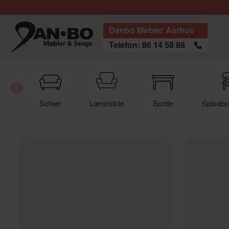
Danbo Møbler Aarhus
Telefon: 86 14 58 88
Sofaer
Lænestole
Borde
Spisebo