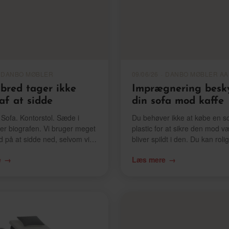
DANBO MØBLER
09/06/26
·
DANBO MØBLER A
lbred tager ikke
Imprægnering besky
af at sidde
din sofa mod kaffe
 Sofa. Kontorstol. Sæde i
Du behøver ikke at købe en so
ler biografen. Vi bruger meget
plastic for at sikre den mod v
id på at sidde ned, selvom vi
bliver spildt i den. Du kan roli
ng har fået at vide at det
sofa betrukket med stof og n
e
Læs mere
res helbred. Men er det
kaffe uden at være bange for a
 sidde? Vi har undersøgt
Løsningen er enkel: imprægne