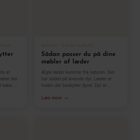
ARHUS
08/06/26
·
DANBO MØBLER
tter
Sådan passer du på dine
møbler af læder
fa af
Ægte læder kommer fra naturen. Det
æsker der
har siddet på levende dyr. Læder er
gt købe en
huden der beskytter dyret. Dyr er
yde en kop
forskellige. Ligesom mennesker. Der
Læs mere
t spilde.
findes ikke to mennesker der er helt
ring.
ens. Selv enæggede tvillinger er lidt
forskellige. Det gælder også for dyr.