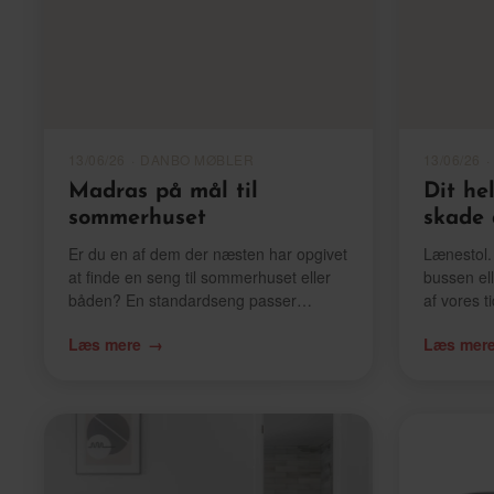
13/06/26
·
DANBO MØBLER
13/06/26
·
Madras på mål til
Dit he
sommerhuset
skade 
Er du en af dem der næsten har opgivet
Lænestol.
at finde en seng til sommerhuset eller
bussen el
båden? En standardseng passer
af vores t
sjældent til de skæve mål i et
gang på ga
Læs mere
Læs mer
sommerhus. Hvor ville det være dejligt
skader vo
hvis man kunne få senge på mål. – Det
usundt at
kan du.
sagen.